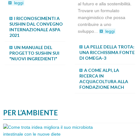
leggi
al futuro e alla sostenibilità.
Trovare un formulato
mangimistico che possa
I RICONOSCIMENTI A
MICROALGHE E
SUSHIN DAL CONVEGNO
CIANOBATTERI NUOVI
contribuire a uno
INTERNAZIONALE ASPA
INGREDIENTI PER
sviluppo...
leggi
2021
L’ALIMENTAZIONE
SOSTENIBILE DEI PESCI
ALLEVATI
LA PELLE DELLA TROTA:
UN MANUALE DEL
UNA RICCHISSIMA FONTE
PROGETTO SUSHIN SUI
DI OMEGA-3
"NUOVI INGREDIENTI"
È POSSIBILE RIDURRE
L'USO DI FARINA DI PESCE
E SOIA NELLA DIETA
A COME ALPI, LA
DELLA TROTA
RICERCA IN
PRODUCENDO PESCE DI
ACQUACOLTURA ALLA
QUALITÀ?
FONDAZIONE MACH
PER L’AMBIENTE