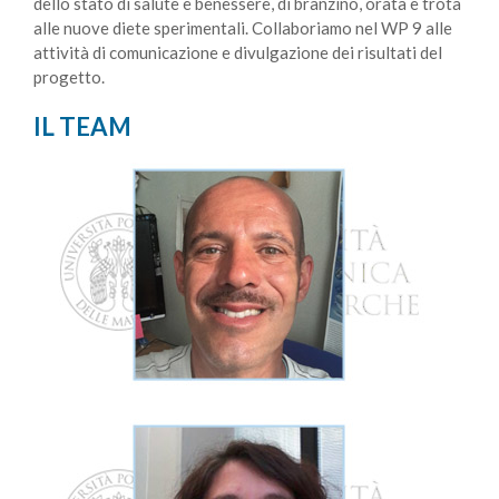
dello stato di salute e benessere, di branzino, orata e trota
alle nuove diete sperimentali. Collaboriamo nel WP 9 alle
attività di comunicazione e divulgazione dei risultati del
progetto.
IL TEAM
sperimentali.
spigola e orata, allevate con le nuove diete
valutazione dello stato di salute e benessere di trota,
occupo delle analisi genomiche e istologiche per la
l’Università Politecnica delle Marche. In SUSHIN mi
Sono responsabile scientifico del progetto per
acquariologia
Professore associato, docente di Acquacoltura e
IKE OLIVOTTO
sperimentali.