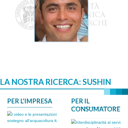
mangimi per pesci.
insetti come fonte di proteine per la produzione di
ricerca del mio dottorato è relativo all’impiego di
Mi occupo delle analisi istologiche, il tema principale di
Dottorando
ARTURO VARGAS
LA NOSTRA RICERCA: SUSHIN
PER L'IMPRESA
PER IL
CONSUMATORE