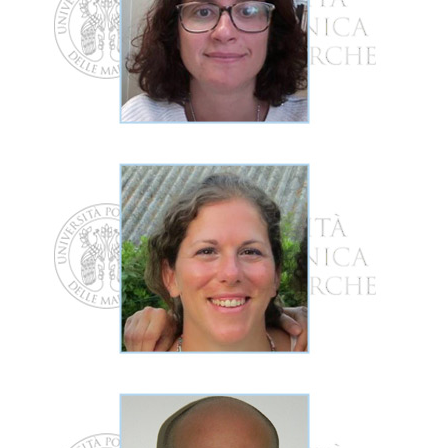
spigola e orata allevate con le nuove diete
valutazione dello stato di salute e benessere di trota,
Mi occupo delle analisi spettroscopiche per la
Ricercatrice
GIORGIA GIOACCHINI
tecnica di Real Time PCR.
Mi occupo di analisi genomiche relative mediante la
Ricercatrice
CHIARA PICCINETTI