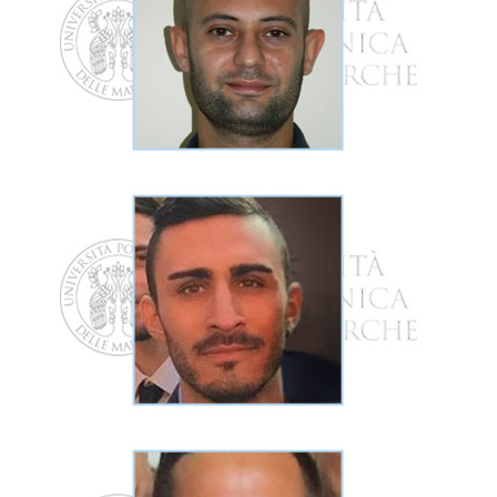
a livello istologico, degli effetti delle diverse diete.
teleostei, mi occupo principalmente della valutazione,
Esperto nello studio dell’anatomia microscopica dei
Post dottorando
BASILIO RANDAZZO
tessuti degli organismi alimentati con le diverse diete.
Mi occupo di campionamento ed analisi molecolari sui
Borsista di ricerca
MATTEO ZARANTONIELLO