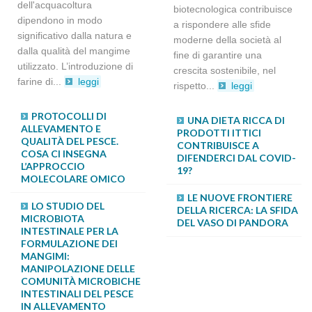
dell'acquacoltura
biotecnologica contribuisce
dipendono in modo
a rispondere alle sfide
significativo dalla natura e
moderne della società al
dalla qualità del mangime
fine di garantire una
utilizzato. L’introduzione di
crescita sostenibile, nel
farine di...
leggi
rispetto...
leggi
PROTOCOLLI DI
LA RISPOSTA DI DUE
UNA DIETA RICCA DI
ALLEVAMENTO E
CEPPI DI TROTA IRIDEA A
PRODOTTI ITTICI
QUALITÀ DEL PESCE.
DUE DIVERSI MANGIMI:
CONTRIBUISCE A
COSA CI INSEGNA
CONFRONTO E
DIFENDERCI DAL COVID-
L’APPROCCIO
VALUTAZIONE
19?
MOLECOLARE OMICO
IL PROGETTO 4F:
LE NUOVE FRONTIERE
LO STUDIO DEL
INTRODUZIONE AI
DELLA RICERCA: LA SFIDA
MICROBIOTA
RISULTATI FINALI
DEL VASO DI PANDORA
INTESTINALE PER LA
FORMULAZIONE DEI
MANGIMI:
MANIPOLAZIONE DELLE
COMUNITÀ MICROBICHE
INTESTINALI DEL PESCE
IN ALLEVAMENTO