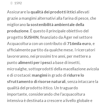
1592
Assicurare la
qualità dei prodotti ittici
allevati
grazie a mangimi alternativi alla farina di pesce, che
migliorano
la sostenibilità ambientale della
produzione
. È questo il principale obiettivo del
progetto
SUSHIN
, finanziato da Ager nel settore
Acquacoltura con un contributo di
716mila euro
, e
ufficialmente partito da qualche mese. I ricercatori
lavoreranno, nei prossimi tre anni, per mettere a
punto
alimenti per i pesci
a base di insetti,
microalghe, sottoprodotti della macellazione avicola
e di crostacei:
mangimi
in grado di
ridurre lo
sfruttamento di risorse natural
i, senza intaccare la
qualità del prodotto ittico. Un traguardo
importante, considerando che l’acquacoltura
intensiva è destinata a crescere a livello globale e