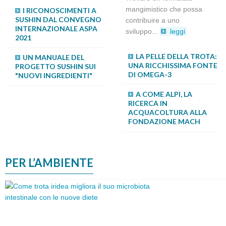
mangimistico che possa
I RICONOSCIMENTI A
MICROALGHE E
SUSHIN DAL CONVEGNO
CIANOBATTERI NUOVI
contribuire a uno
INTERNAZIONALE ASPA
INGREDIENTI PER
sviluppo...
leggi
2021
L’ALIMENTAZIONE
SOSTENIBILE DEI PESCI
ALLEVATI
LA PELLE DELLA TROTA:
UN MANUALE DEL
UNA RICCHISSIMA FONTE
PROGETTO SUSHIN SUI
DI OMEGA-3
"NUOVI INGREDIENTI"
È POSSIBILE RIDURRE
L'USO DI FARINA DI PESCE
E SOIA NELLA DIETA
A COME ALPI, LA
DELLA TROTA
RICERCA IN
PRODUCENDO PESCE DI
ACQUACOLTURA ALLA
QUALITÀ?
FONDAZIONE MACH
PER L’AMBIENTE